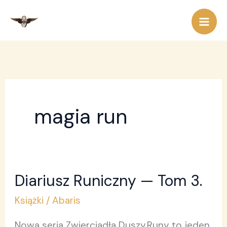
Przejdź
do
treści
magia run
Diariusz Runiczny — Tom 3.
Diariusz
Runiczny
Książki
/
Abaris
—
Nowa seria Zwierciadła Duszy.Runy to jeden