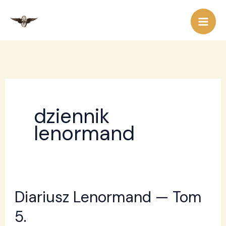
Przejdź
do
treści
dziennik
lenormand
Diariusz Lenormand — Tom
Diariusz
Lenormand
5.