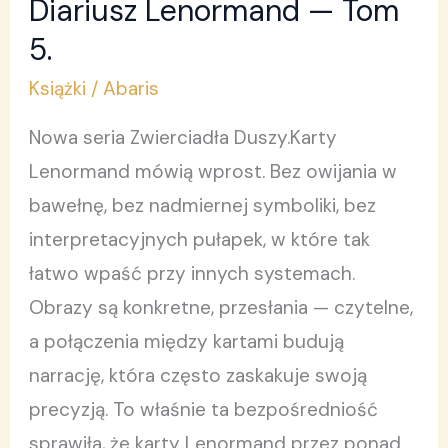
Diariusz Lenormand — Tom
Diariusz
Lenormand
5.
—
Książki
/
Abaris
Tom
Nowa seria Zwierciadła Duszy.Karty
5.
Lenormand mówią wprost. Bez owijania w
bawełnę, bez nadmiernej symboliki, bez
interpretacyjnych pułapek, w które tak
łatwo wpaść przy innych systemach.
Obrazy są konkretne, przesłania — czytelne,
a połączenia między kartami budują
narrację, która często zaskakuje swoją
precyzją. To właśnie ta bezpośredniość
sprawiła, że karty Lenormand przez ponad