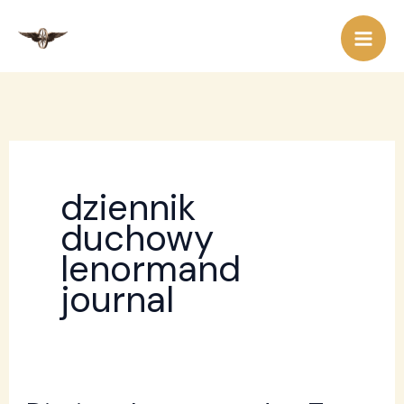
Przejdź
do
treści
dziennik
duchowy
lenormand
journal