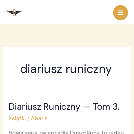
Przejdź
do
treści
diariusz runiczny
Diariusz Runiczny — Tom 3.
Diariusz
Runiczny
Książki
/
Abaris
—
Nowa seria Zwierciadła Duszy.Runy to jeden