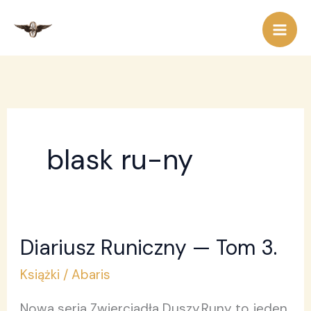
Przejdź
do
treści
blask ru-ny
Diariusz Runiczny — Tom 3.
Diariusz
Runiczny
Książki
/
Abaris
—
Nowa seria Zwierciadła Duszy.Runy to jeden