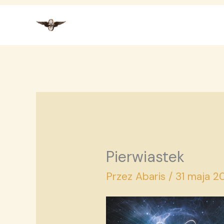
Przejdź
do
treści
Pierwiastek
Przez
Abaris
/
31 maja 2