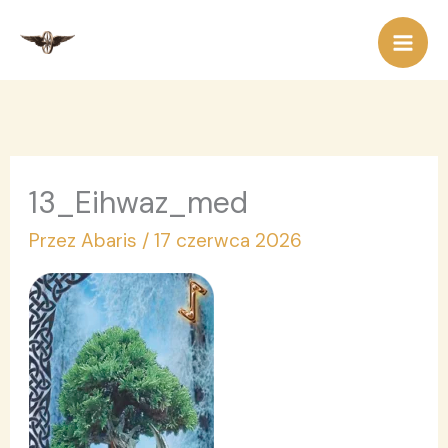
Przejdź
do
treści
13_Eihwaz_med
Przez
Abaris
/
17 czerwca 2026