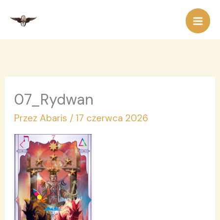
Przejdź
do
treści
07_Rydwan
Przez
Abaris
/
17 czerwca 2026