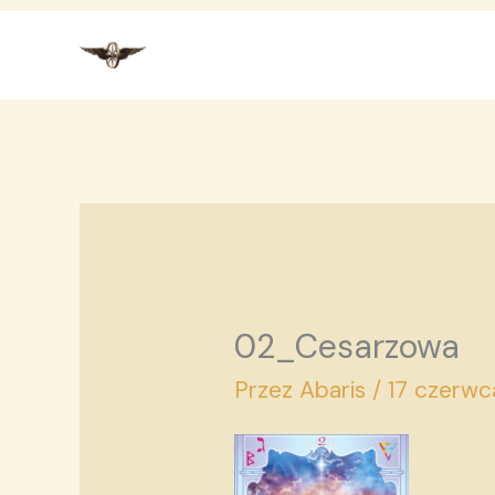
Przejdź
do
treści
02_Cesarzowa
Przez
Abaris
/
17 czerw