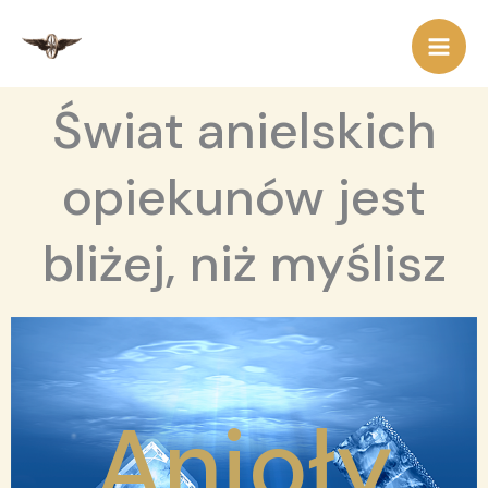
Przejdź
do
treści
Świat anielskich
opiekunów jest
bliżej, niż myślisz
Anioły